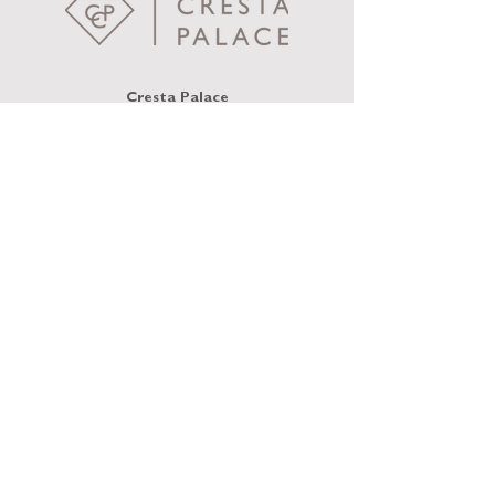
Cresta Palace
Via Maistra 75
CH-7505 Celerina / St. Moritz
welcome@crestapalace.ch
+41 81 836 56 56
INFORMATIVA SULLA PRIVACY
IMPRONTA
CONDIZIONI GENERALI