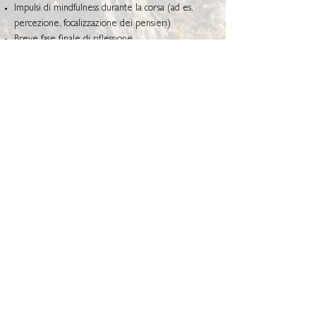
Impulsi di mindfulness durante la corsa (ad es.
percezione, focalizzazione dei pensieri)
Breve fase finale di riflessione
Mini-approfondimenti psicoeducativi su stress,
salute e autoregolazione
A partire da domenica, 6 settembre
2026
Programma: ogni domenica
Cresta Palace
Via Maistra 75
CH-7505 Celerina / St. Moritz