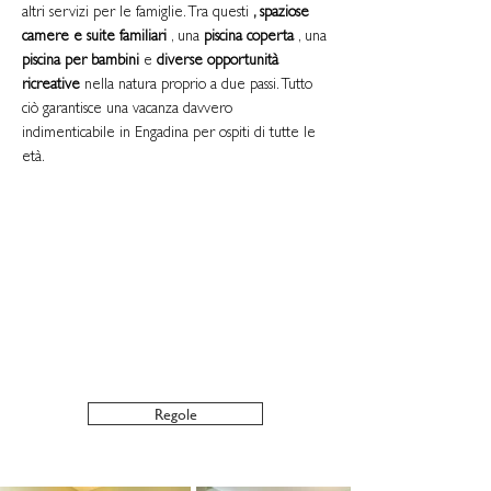
altri servizi per le famiglie. Tra questi
, spaziose
camere e suite familiari
,
una
piscina coperta
, una
piscina per bambini
e
diverse
opportunità
ricreative
nella natura proprio a due passi. Tutto
ciò garantisce una vacanza davvero
indimenticabile in Engadina per ospiti di tutte le
età.
Orari di apertura del servizio di
assistenza all'infanzia
Estate:
Alta stagione, 5 giorni a settimana dalle
12:30 alle 21:00
Inverno:
tutti i giorni dalle 12:30 alle 21:00
Regole