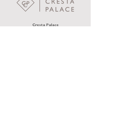
Cresta Palace
Via Maistra 75
CH-7505 Celerina / St. Moritz
welcome@crestapalace.ch
+41 81 836 56 56
INFORMATIVA SULLA PRIVACY
IMPRONTA
CONDIZIONI GENERALI