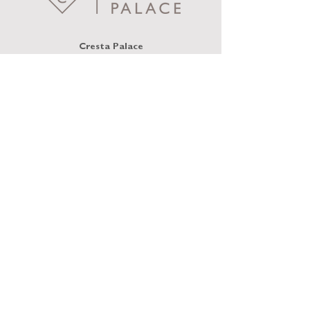
Cresta Palace
Via Maistra 75
CH-7505 Celerina / St. Moritz
welcome@crestapalace.ch
+41 81 836 56 56
INFORMATIVA SULLA PRIVACY
IMPRONTA
CONDIZIONI GENERALI
© 2025 | diebuendner kommunikationsmacher ag