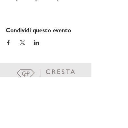
Condividi questo evento
Cresta Palace
Via Maistra 75
CH-7505 Celerina / St. Moritz
welcome@crestapalace.ch