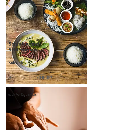
Schlafen und
Schlemmen
Kulinarik
CHF 382
ab
nach Verfügbarkeit