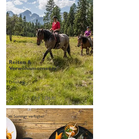
Reiten &
Verwöhnmomente
Erholung
CHF 1226.80
ab
im Sommer verfügbar