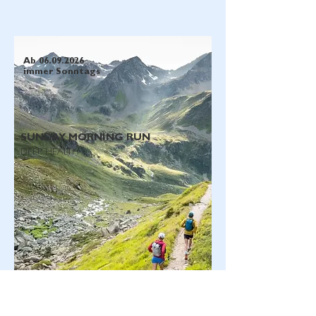
Ab
06.09.2026
immer Sonntags
SUNDAY MORNING RUN
DEEP HEALTH
.
.