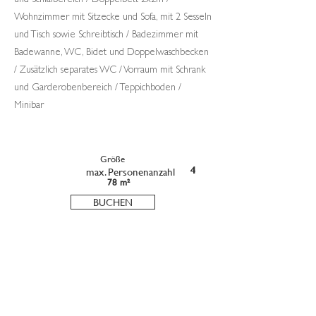
und Schlafbereich / Doppelbett 2x2m /
Wohnzimmer mit Sitzecke und Sofa, mit 2 Sesseln
und Tisch sowie Schreibtisch / Badezimmer mit
Badewanne, WC, Bidet und Doppelwaschbecken
/ Zusätzlich separates WC / Vorraum mit Schrank
und Garderobenbereich / Teppichboden /
Minibar
Größe
max. Personenanzahl
4
78 m²
BUCHEN