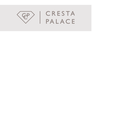
Cresta Palace
Via Maistra 75
CH-7505 Celerina / St. Moritz
welcome@crestapalace.ch
+41 81 836 56 56