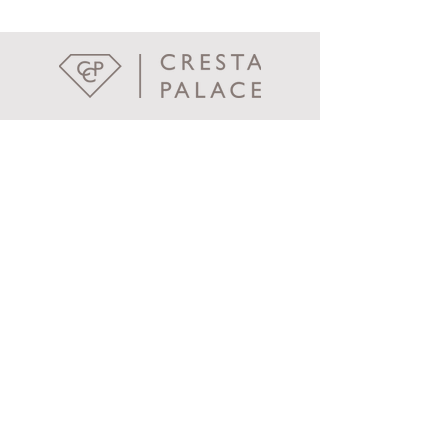
Cresta Palace
Via Maistra 75
CH-7505 Celerina / St. Moritz
welcome@crestapalace.ch
+41 81 836 56 56