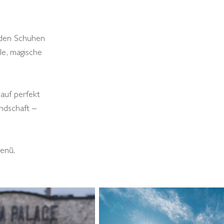
r den Schuhen
le, magische
auf perfekt
ndschaft –
enü,