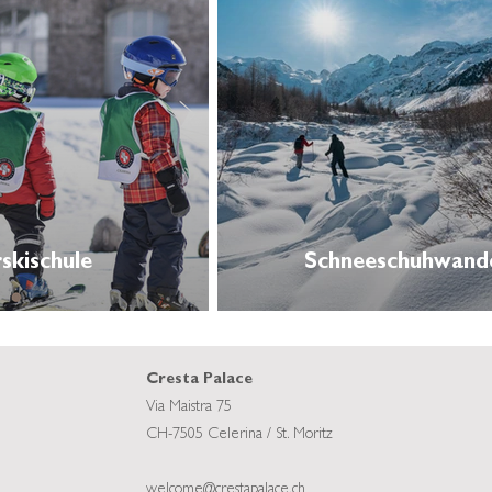
skischule
Schneeschuhwand
Cresta Palace
Via Maistra 75
CH-7505 Celerina / St. Moritz
welcome@crestapalace.ch