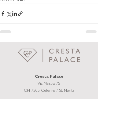
Cresta Palace
Via Maistra 75
CH-7505 Celerina / St. Moritz
welcome@crestapalace.ch
+41 81 836 56 56